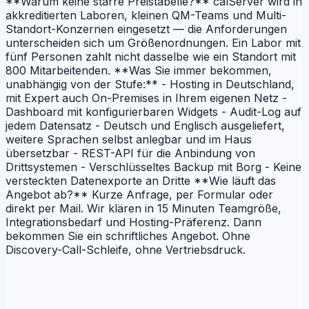
**Warum keine starre Preistabelle?** calServer wird in
akkreditierten Laboren, kleinen QM-Teams und Multi-
Standort-Konzernen eingesetzt — die Anforderungen
unterscheiden sich um Größenordnungen. Ein Labor mit
fünf Personen zahlt nicht dasselbe wie ein Standort mit
800 Mitarbeitenden. **Was Sie immer bekommen,
unabhängig von der Stufe:** - Hosting in Deutschland,
mit Expert auch On-Premises in Ihrem eigenen Netz -
Dashboard mit konfigurierbaren Widgets - Audit-Log auf
jedem Datensatz - Deutsch und Englisch ausgeliefert,
weitere Sprachen selbst anlegbar und im Haus
übersetzbar - REST-API für die Anbindung von
Drittsystemen - Verschlüsseltes Backup mit Borg - Keine
versteckten Datenexporte an Dritte **Wie läuft das
Angebot ab?** Kurze Anfrage, per Formular oder
direkt per Mail. Wir klären in 15 Minuten Teamgröße,
Integrationsbedarf und Hosting-Präferenz. Dann
bekommen Sie ein schriftliches Angebot. Ohne
Discovery-Call-Schleife, ohne Vertriebsdruck.